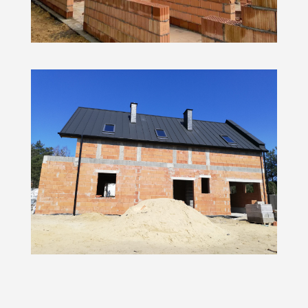
Dom jednorodzinny w
Baranowie osiedle Murator