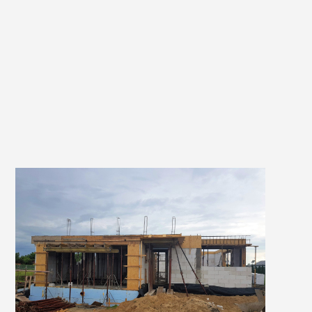
Dom jednorodzinny w
Biestrzykowicach