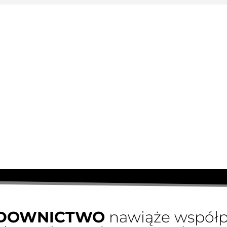
DOWNICTWO
nawiąże współp