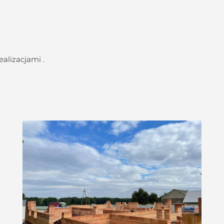
alizacjami .
Willa w Żdżarach