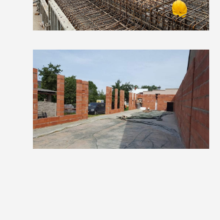
Budynek usługowo-mieszkalny
w Grębaninie.