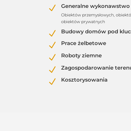
Generalne wykonawstwo
N
Obiektów przemysłowych, obiektów
obiektów prywatnych
Budowy domów pod kluc
N
Prace żelbetowe
N
Roboty ziemne
N
Zagospodarowanie teren
N
Kosztorysowania
N