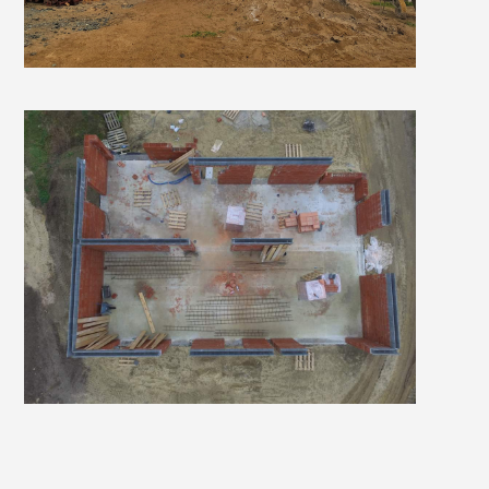
Dom jednorodzinny w
Słupi pod Kępnem