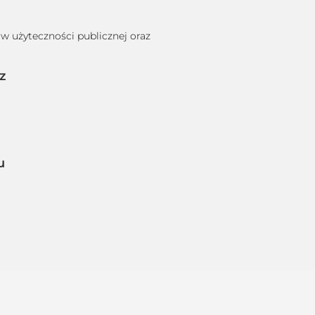
 użyteczności publicznej oraz
z
u